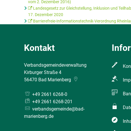
vom 2. Dezember 2016)
Landesgesetz zur Gleichstellung, Inklusion und Teil
17. Dezember 2020
Barrierefreie-Informationstechnik-Verordnung Rheinla
Kontakt
Info
Verbandsgemeindeverwaltung
Kon
Kirburger Straße 4
56470
Bad Marienberg
Imp
Ban
+49 2661 6268-0
+49 2661 6268-201
Dat
verbandsgemeinde@bad-
marienberg.de
Inha