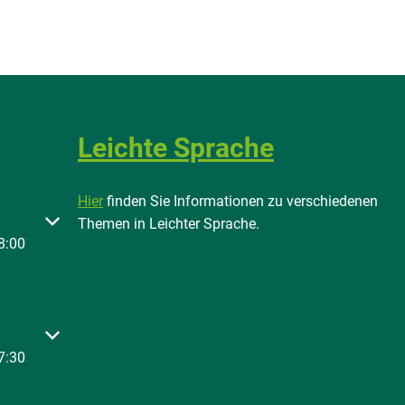
Leichte Sprache
Hier
finden Sie Informationen zu verschiedenen
 oder Schließzeiten auszublenden
Themen in Leichter Sprache.
8:00
 oder Schließzeiten auszublenden
7:30