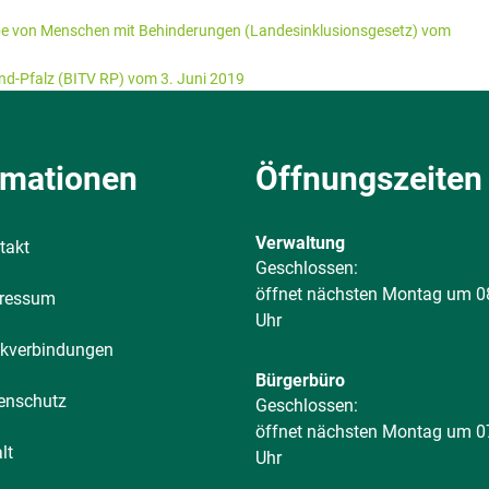
habe von Menschen mit Behinderungen (Landesinklusionsgesetz) vom
nd-Pfalz (BITV RP) vom 3. Juni 2019
rmationen
Öffnungszeiten
Verwaltung
takt
Klicken, um weitere Öffnungs-
Geschlossen:
öffnet nächsten Montag um 0
ressum
Uhr
kverbindungen
Bürgerbüro
enschutz
Klicken, um weitere Öffnungs-
Geschlossen:
öffnet nächsten Montag um 0
lt
Uhr