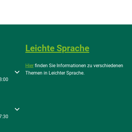
Leichte Sprache
Hier
finden Sie Informationen zu verschiedenen
 oder Schließzeiten auszublenden
Themen in Leichter Sprache.
8:00
 oder Schließzeiten auszublenden
7:30