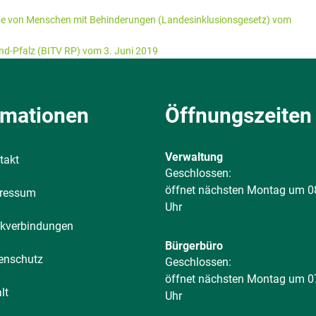
habe von Menschen mit Behinderungen (Landesinklusionsgesetz) vom
nd-Pfalz (BITV RP) vom 3. Juni 2019
rmationen
Öffnungszeiten
Verwaltung
takt
Klicken, um weitere Öffnungs-
Geschlossen:
öffnet nächsten Montag um 0
ressum
Uhr
kverbindungen
Bürgerbüro
enschutz
Klicken, um weitere Öffnungs-
Geschlossen:
öffnet nächsten Montag um 0
lt
Uhr