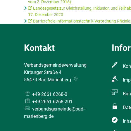
vom 2. Dezember 2016)
Landesgesetz zur Gleichstellung, Inklusion und Teil
17. Dezember 2020
Barrierefreie-Informationstechnik-Verordnung Rheinla
Kontakt
Info
Verbandsgemeindeverwaltung
Kon
Kirburger Straße 4
56470
Bad Marienberg
Imp
Ban
+49 2661 6268-0
+49 2661 6268-201
Dat
verbandsgemeinde@bad-
marienberg.de
Inha