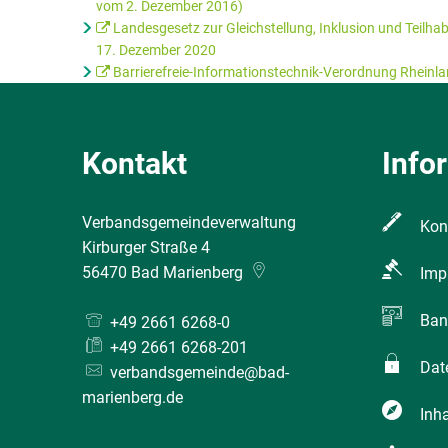
vom 2. Dezember 2016)
Landesgesetz zur Gleichstellung, Inklusion und Teil
17. Dezember 2020
Barrierefreie-Informationstechnik-Verordnung Rheinla
Kontakt
Info
Verbandsgemeindeverwaltung
Kon
Kirburger Straße 4
56470
Bad Marienberg
Imp
Ban
+49 2661 6268-0
+49 2661 6268-201
Dat
verbandsgemeinde@bad-
marienberg.de
Inha