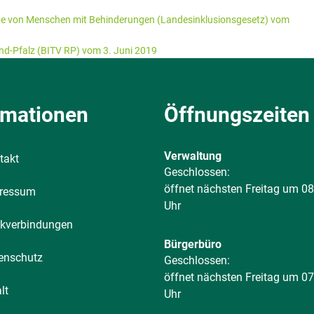
habe von Menschen mit Behinderungen (Landesinklusionsgesetz) vom
nd-Pfalz (BITV RP) vom 3. Juni 2019
rmationen
Öffnungszeiten
Verwaltung
takt
Klicken, um weitere Öffnungs-
Geschlossen:
öffnet nächsten Freitag um 08
ressum
Uhr
kverbindungen
Bürgerbüro
enschutz
Klicken, um weitere Öffnungs-
Geschlossen:
öffnet nächsten Freitag um 07
lt
Uhr