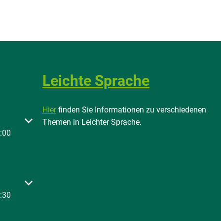
Leichte Sprache
Hier
finden Sie Informationen zu verschiedenen
 oder Schließzeiten auszublenden
Themen in Leichter Sprache.
:00
 oder Schließzeiten auszublenden
:30