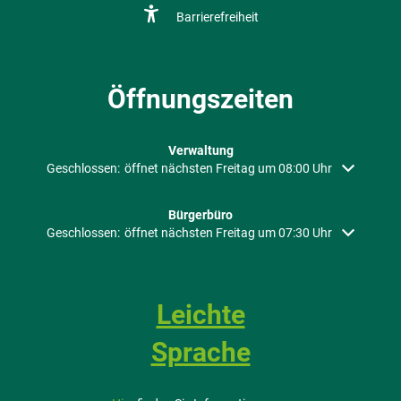
Barrierefreiheit
Öffnungszeiten
Verwaltung
Klicken, um weitere Öffnungs- oder Schließzeiten auszublenden
Geschlossen:
öffnet nächsten Freitag um 08:00 Uhr
Bürgerbüro
Klicken, um weitere Öffnungs- oder Schließzeiten auszublenden
Geschlossen:
öffnet nächsten Freitag um 07:30 Uhr
Leichte
Sprache