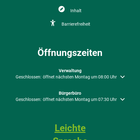
Inhalt
Barrierefreiheit
Öffnungszeiten
Verwaltung
Klicken, um weitere Öffnungs- oder Schließzeiten auszublenden
Geschlossen:
öffnet nächsten Montag um 08:00 Uhr
Bürgerbüro
Klicken, um weitere Öffnungs- oder Schließzeiten auszublenden
Geschlossen:
öffnet nächsten Montag um 07:30 Uhr
Leichte