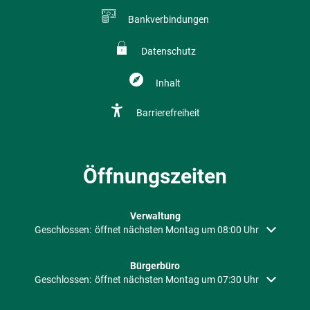
Bankverbindungen
Datenschutz
Inhalt
Barrierefreiheit
Öffnungszeiten
Verwaltung
Klicken, um weitere Öffnungs- oder Schließzeiten auszublenden
Geschlossen:
öffnet nächsten Montag um 08:00 Uhr
Bürgerbüro
Klicken, um weitere Öffnungs- oder Schließzeiten auszublenden
Geschlossen:
öffnet nächsten Montag um 07:30 Uhr