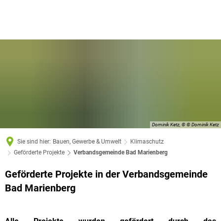
Dominik Ketz, © © Dominik Ketz
Sie sind hier:
Bauen, Gewerbe & Umwelt
Klimaschutz
Geförderte Projekte
Verbandsgemeinde Bad Marienberg
Geförderte Projekte in der Verbandsgemeinde
Verbandsgemeinde
Bad Marienberg
Bad
Marienberg