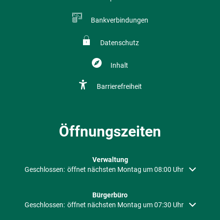
Bankverbindungen
Datenschutz
Inhalt
Barrierefreiheit
Öffnungszeiten
Verwaltung
Klicken, um weitere Öffnungs- oder Schließzeiten auszublenden
Geschlossen:
öffnet nächsten Montag um 08:00 Uhr
Bürgerbüro
Klicken, um weitere Öffnungs- oder Schließzeiten auszublenden
Geschlossen:
öffnet nächsten Montag um 07:30 Uhr