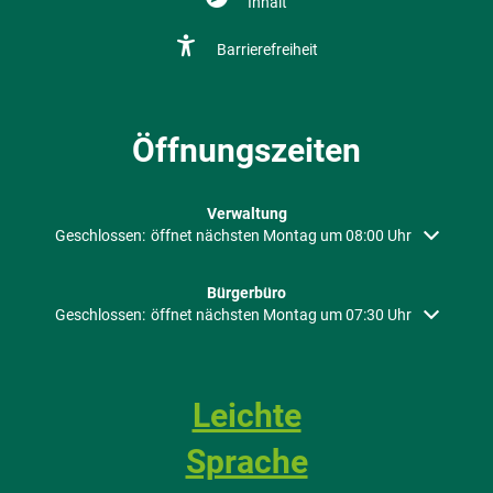
Inhalt
Barrierefreiheit
Öffnungszeiten
Verwaltung
Klicken, um weitere Öffnungs- oder Schließzeiten auszublenden
Geschlossen:
öffnet nächsten Montag um 08:00 Uhr
Bürgerbüro
Klicken, um weitere Öffnungs- oder Schließzeiten auszublenden
Geschlossen:
öffnet nächsten Montag um 07:30 Uhr
Leichte
Sprache