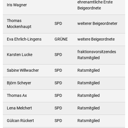
ehrenamtliche Erste
Iris Wagner
Beigeordnete
Thomas
SPD
weiterer Beigeordneter
Mockenhaupt
Eva Ehrlich-Lingens
GRÜNE
weitere Beigeordnete
fraktionsvorsitzendes
Karsten Lucke
SPD
Ratsmitglied
Sabine Willwacher
SPD
Ratsmitglied
Björn Scheyer
SPD
Ratsmitglied
Thomas Ax
SPD
Ratsmitglied
Lena Melchert
SPD
Ratsmitglied
Gülcan Rückert
SPD
Ratsmitglied