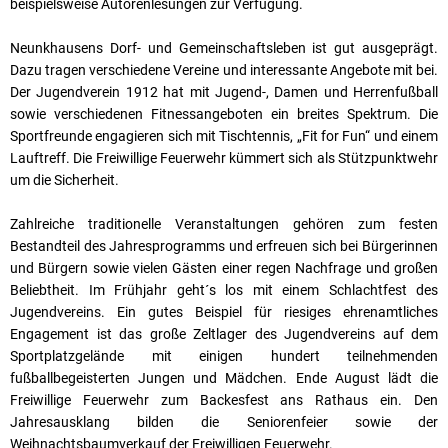
beispielsweise Autorenlesungen zur Verfügung.
Neunkhausens Dorf- und Gemeinschaftsleben ist gut ausgeprägt.
Dazu tragen verschiedene Vereine und interessante Angebote mit bei.
Der Jugendverein 1912 hat mit Jugend-, Damen und Herrenfußball
sowie verschiedenen Fitnessangeboten ein breites Spektrum. Die
Sportfreunde engagieren sich mit Tischtennis, „Fit for Fun“ und einem
Lauftreff. Die Freiwillige Feuerwehr kümmert sich als Stützpunktwehr
um die Sicherheit.
Zahlreiche traditionelle Veranstaltungen gehören zum festen
Bestandteil des Jahresprogramms und erfreuen sich bei Bürgerinnen
und Bürgern sowie vielen Gästen einer regen Nachfrage und großen
Beliebtheit. Im Frühjahr geht´s los mit einem Schlachtfest des
Jugendvereins. Ein gutes Beispiel für riesiges ehrenamtliches
Engagement ist das große Zeltlager des Jugendvereins auf dem
Sportplatzgelände mit einigen hundert teilnehmenden
fußballbegeisterten Jungen und Mädchen. Ende August lädt die
Freiwillige Feuerwehr zum Backesfest ans Rathaus ein. Den
Jahresausklang bilden die Seniorenfeier sowie der
Weihnachtsbaumverkauf der Freiwilligen Feuerwehr.