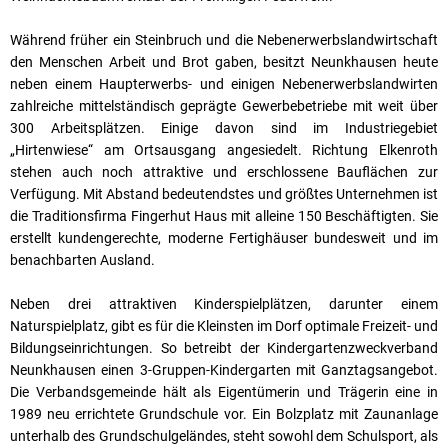
Während früher ein Steinbruch und die Nebenerwerbslandwirtschaft
den Menschen Arbeit und Brot gaben, besitzt Neunkhausen heute
neben einem Haupterwerbs- und einigen Nebenerwerbslandwirten
zahlreiche mittelständisch geprägte Gewerbebetriebe mit weit über
300 Arbeitsplätzen. Einige davon sind im Industriegebiet
„Hirtenwiese“ am Ortsausgang angesiedelt. Richtung Elkenroth
stehen auch noch attraktive und erschlossene Bauflächen zur
Verfügung. Mit Abstand bedeutendstes und größtes Unternehmen ist
die Traditionsfirma Fingerhut Haus mit alleine 150 Beschäftigten. Sie
erstellt kundengerechte, moderne Fertighäuser bundesweit und im
benachbarten Ausland.
Neben drei attraktiven Kinderspielplätzen, darunter einem
Naturspielplatz, gibt es für die Kleinsten im Dorf optimale Freizeit- und
Bildungseinrichtungen. So betreibt der Kindergartenzweckverband
Neunkhausen einen 3-Gruppen-Kindergarten mit Ganztagsangebot.
Die Verbandsgemeinde hält als Eigentümerin und Trägerin eine in
1989 neu errichtete Grundschule vor. Ein Bolzplatz mit Zaunanlage
unterhalb des Grundschulgeländes, steht sowohl dem Schulsport, als