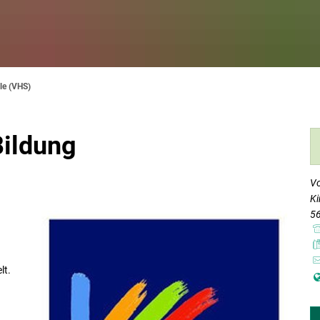
le (VHS)
ildung
Vo
Ki
5
lt.