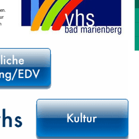
ten.
zur
n