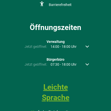
Barrierefreiheit
Öffnungszeiten
Verwaltung
Klicken, um weitere Öffnungs- oder Schließzeiten auszubl
Jetzt geöffnet:
14:00
-
18:00
Uhr
Von 14:00 bis 18:
Bürgerbüro
Klicken, um weitere Öffnungs- oder Schließzeiten auszubl
Jetzt geöffnet:
07:30
-
18:00
Uhr
Von 07:30 bis 18:
Leichte
Sprache