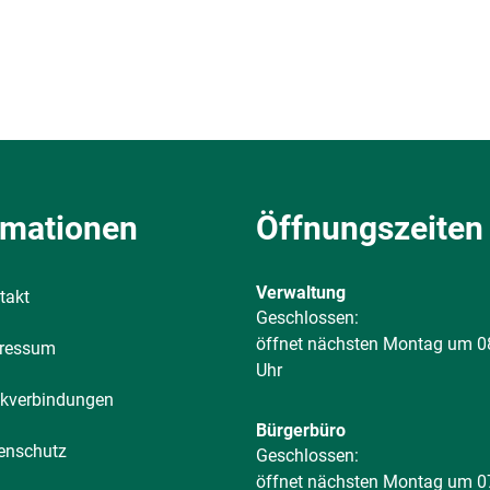
rmationen
Öffnungszeiten
Verwaltung
takt
Klicken, um weitere Öffnungs-
Geschlossen:
öffnet nächsten Montag um 0
ressum
Uhr
kverbindungen
Bürgerbüro
enschutz
Klicken, um weitere Öffnungs-
Geschlossen:
öffnet nächsten Montag um 0