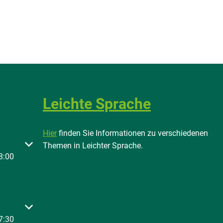
Leichte Sprache
Hier
finden Sie Informationen zu verschiedenen
 oder Schließzeiten auszublenden
Themen in Leichter Sprache.
8:00
 oder Schließzeiten auszublenden
7:30