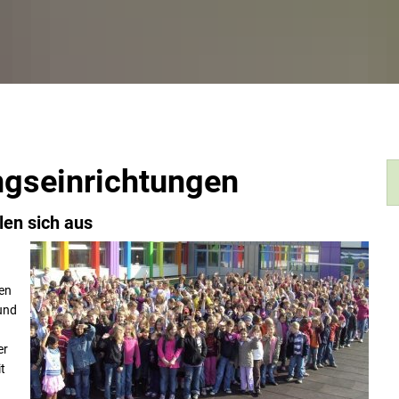
ngseinrichtungen
len sich aus
nen
und
er
t