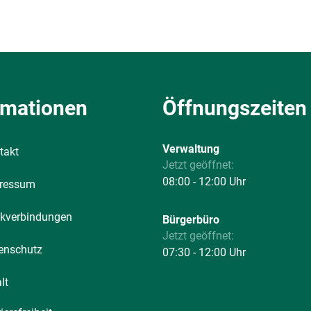
rmationen
Öffnungszeiten
Verwaltung
takt
Klicken, um weitere Öffnungs-
Jetzt geöffnet:
08:00
-
12:00
Uhr
Von 08:00
ressum
kverbindungen
Bürgerbüro
Klicken, um weitere Öffnungs-
Jetzt geöffnet:
enschutz
07:30
-
12:00
Uhr
Von 07:30
lt