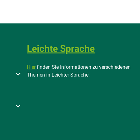
Leichte Sprache
Hier
finden Sie Informationen zu verschiedenen
 oder Schließzeiten auszublenden
Themen in Leichter Sprache.
 bis 12:00 Uhr
 oder Schließzeiten auszublenden
 bis 12:00 Uhr