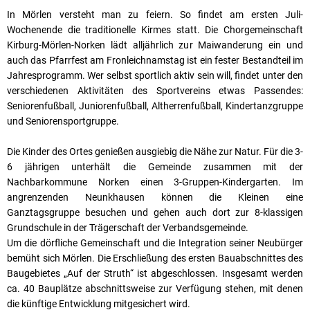
In Mörlen versteht man zu feiern. So findet am ersten Juli-
Wochenende die traditionelle Kirmes statt. Die Chorgemeinschaft
Kirburg-Mörlen-Norken lädt alljährlich zur Maiwanderung ein und
auch das Pfarrfest am Fronleichnamstag ist ein fester Bestandteil im
Jahresprogramm. Wer selbst sportlich aktiv sein will, findet unter den
verschiedenen Aktivitäten des Sportvereins etwas Passendes:
Seniorenfußball, Juniorenfußball, Altherrenfußball, Kindertanzgruppe
und Seniorensportgruppe.
Die Kinder des Ortes genießen ausgiebig die Nähe zur Natur. Für die 3-
6 jährigen unterhält die Gemeinde zusammen mit der
Nachbarkommune Norken einen 3-Gruppen-Kindergarten. Im
angrenzenden Neunkhausen können die Kleinen eine
Ganztagsgruppe besuchen und gehen auch dort zur 8-klassigen
Grundschule in der Trägerschaft der Verbandsgemeinde.
Um die dörfliche Gemeinschaft und die Integration seiner Neubürger
bemüht sich Mörlen. Die Erschließung des ersten Bauabschnittes des
Baugebietes „Auf der Struth“ ist abgeschlossen. Insgesamt werden
ca. 40 Bauplätze abschnittsweise zur Verfügung stehen, mit denen
die künftige Entwicklung mitgesichert wird.