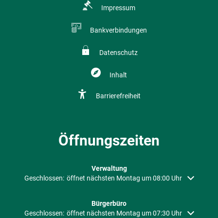
Impressum
Bankverbindungen
Datenschutz
Inhalt
Barrierefreiheit
Öffnungszeiten
Verwaltung
Klicken, um weitere Öffnungs- oder Schließzeiten auszublenden
Geschlossen:
öffnet nächsten Montag um 08:00 Uhr
Bürgerbüro
Klicken, um weitere Öffnungs- oder Schließzeiten auszublenden
Geschlossen:
öffnet nächsten Montag um 07:30 Uhr