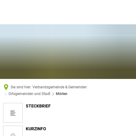
Sie sind hier:
Verbandsgemeinde & Gemeinden
Ortsgemeinden und Stadt
Mörlen
STECKBRIEF
Mörlen
KURZINFO