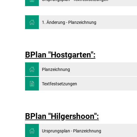
1. Änderung - Planzeichnung
BPlan "Hostgarten":
Planzeichnung
Textfestsetzungen
BPlan "Hilgershoon":
Ursprungsplan - Planzeichnung