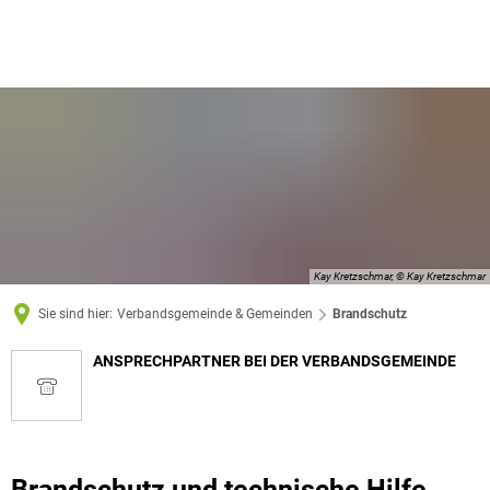
Kay Kretzschmar, © Kay Kretzschmar
Sie sind hier:
Verbandsgemeinde & Gemeinden
Brandschutz
ANSPRECHPARTNER BEI DER VERBANDSGEMEINDE
Brandschutz
Brandschutz und technische Hilfe