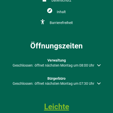
Datenschutz
Inhalt
Barrierefreiheit
Öffnungszeiten
Verwaltung
Klicken, um weitere Öffnungs- oder Schließzeiten auszublenden
Geschlossen:
öffnet nächsten Montag um 08:00 Uhr
Bürgerbüro
Klicken, um weitere Öffnungs- oder Schließzeiten auszublenden
Geschlossen:
öffnet nächsten Montag um 07:30 Uhr
Leichte