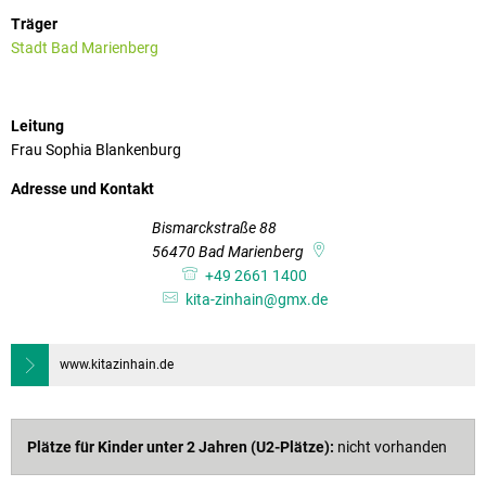
-
Träger
Zinhain
Stadt Bad Marienberg
Leitung
Frau Sophia Blankenburg
Adresse und Kontakt
Bismarckstraße 88
56470
Bad Marienberg
+49 2661 1400
kita-zinhain@gmx.de
www.kitazinhain.de
Plätze für Kinder unter 2 Jahren (U2-Plätze):
nicht vorhanden