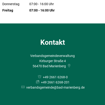
Von 07:00 bis 16:00 Uhr
Donnerstag
07:00
-
16:00
Uhr
Von 07:00 bis 16:00 Uhr
Freitag
07:00
-
16:00
Uhr
Von 07:00 bis 16:00 Uhr
Kontakt
Verbandsgemeindeverwaltung
Kirburger Straße 4
56470
Bad Marienberg
+49 2661 6268-0
+49 2661 6268-201
verbandsgemeinde@bad-marienberg.de