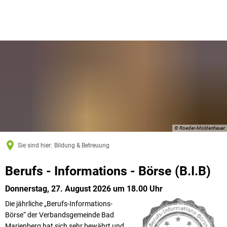
© Roeder-Moldenhauer
Sie sind hier:
Bildung & Betreuung
B.I.B
Berufs - Informations - Börse (B.I.B)
Donnerstag, 27. August 2026 um 18.00 Uhr
Die jährliche „Berufs-Informations-
Börse“ der Verbandsgemeinde Bad
Marienberg hat sich sehr bewährt und