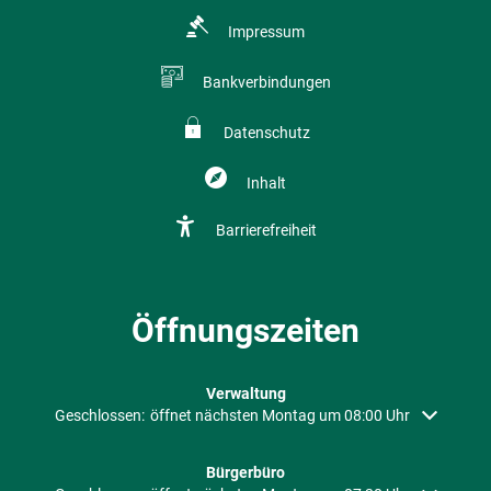
Impressum
Bankverbindungen
Datenschutz
Inhalt
Barrierefreiheit
Öffnungszeiten
Verwaltung
Klicken, um weitere Öffnungs- oder Schließzeiten auszublenden
Geschlossen:
öffnet nächsten Montag um 08:00 Uhr
Bürgerbüro