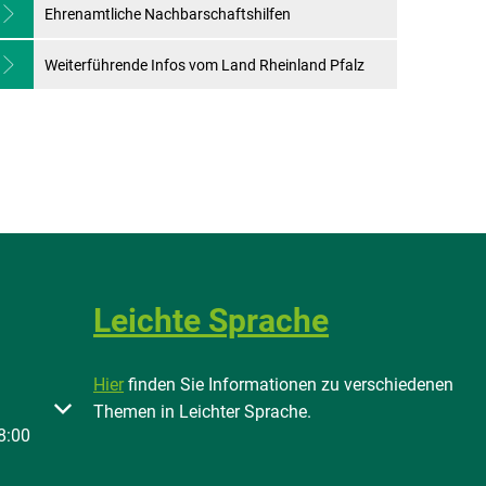
Ehrenamtliche Nachbarschaftshilfen
Weiterführende Infos vom Land Rheinland Pfalz
Leichte Sprache
Hier
finden Sie Informationen zu verschiedenen
 oder Schließzeiten auszublenden
Themen in Leichter Sprache.
8:00