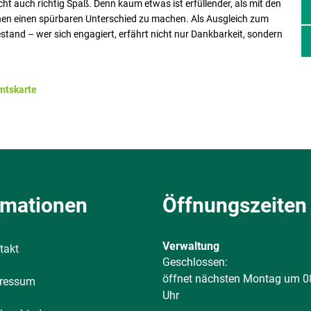
cht auch richtig Spaß. Denn kaum etwas ist erfüllender, als mit den
hen einen spürbaren Unterschied zu machen. Als Ausgleich zum
tand – wer sich engagiert, erfährt nicht nur Dankbarkeit, sondern
amtskarte
rmationen
Öffnungszeiten
Verwaltung
takt
Klicken, um weitere Öffnungs-
Geschlossen:
öffnet nächsten Montag um 0
ressum
Uhr