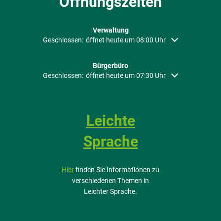
Öffnungszeiten
Verwaltung
Klicken, um weitere Öffnungs- oder Schließzeiten auszubl
Geschlossen:
öffnet heute um 08:00 Uhr
Bürgerbüro
Klicken, um weitere Öffnungs- oder Schließzeiten auszubl
Geschlossen:
öffnet heute um 07:30 Uhr
Leichte
Sprache
Hier
finden Sie Informationen zu
verschiedenen Themen in
Leichter Sprache.