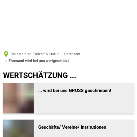
Sie sind hier:
Freizeit & Kultur
Ehrenamt
Ehrenamt wird bei uns wertgeschätzt
Ehrenamt
WERTSCHÄTZUNG ...
wird
... wird bei uns GROSS geschrieben!
bei
uns
wertgeschätzt
Geschäfte/ Vereine/ Institutionen