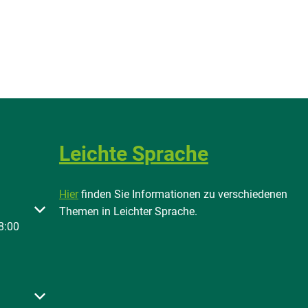
Leichte Sprache
Hier
finden Sie Informationen zu verschiedenen
 oder Schließzeiten auszublenden
Themen in Leichter Sprache.
8:00
 oder Schließzeiten auszublenden