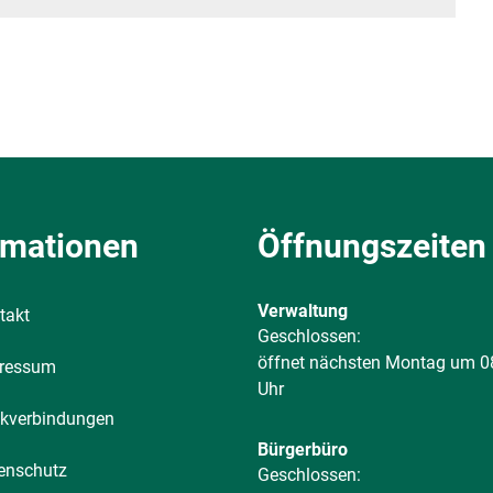
rmationen
Öffnungszeiten
Verwaltung
takt
Klicken, um weitere Öffnungs-
Geschlossen:
öffnet nächsten Montag um 0
ressum
Uhr
kverbindungen
Bürgerbüro
enschutz
Klicken, um weitere Öffnungs-
Geschlossen: