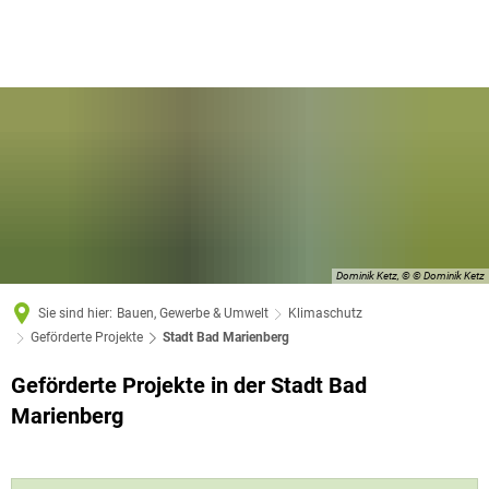
Dominik Ketz, © © Dominik Ketz
Sie sind hier:
Bauen, Gewerbe & Umwelt
Klimaschutz
Geförderte Projekte
Stadt Bad Marienberg
Geförderte Projekte in der Stadt Bad
Stadt
Marienberg
Bad
Marienberg