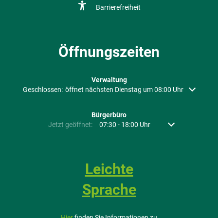
Barrierefreiheit
Öffnungszeiten
Verwaltung
Klicken, um weitere Öffnungs- oder Schließzeiten auszublenden
Geschlossen:
öffnet nächsten Dienstag um 08:00 Uhr
Bürgerbüro
Klicken, um weitere Öffnungs- oder Schließzeiten auszubl
Jetzt geöffnet:
07:30
-
18:00
Uhr
Von 07:30 bis 18:
Leichte
Sprache
Hier
finden Sie Informationen zu