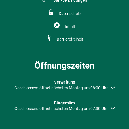
Bankverbindungen
Datenschutz
Inhalt
Barrierefreiheit
Öffnungszeiten
Verwaltung
Klicken, um weitere Öffnungs- oder Schließzeiten auszublenden
Geschlossen:
öffnet nächsten Montag um 08:00 Uhr
Bürgerbüro
Klicken, um weitere Öffnungs- oder Schließzeiten auszublenden
Geschlossen:
öffnet nächsten Montag um 07:30 Uhr