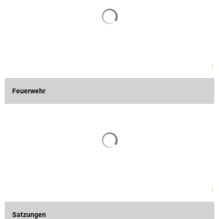
↑
Feuerwehr
↑
Satzungen