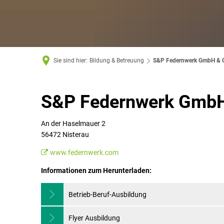
Sie sind hier:
Bildung & Betreuung
S&P Federnwerk GmbH & 
S&P
S&P Federnwerk GmbH
Federnwerk
An der Haselmauer 2
56472 Nisterau
GmbH
www.federnwerk.com
&
Informationen zum Herunterladen:
Betrieb-Beruf-Ausbildung
Co.
Flyer Ausbildung