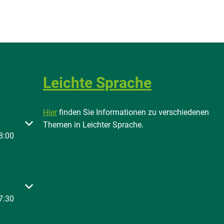
Leichte Sprache
Hier
finden Sie Informationen zu verschiedenen
 oder Schließzeiten auszublenden
Themen in Leichter Sprache.
8:00
 oder Schließzeiten auszublenden
7:30