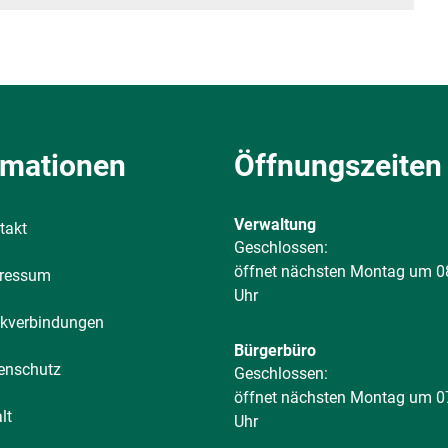
rmationen
Öffnungszeiten
Verwaltung
takt
Klicken, um weitere Öffnungs-
Geschlossen:
öffnet nächsten Montag um 0
ressum
Uhr
kverbindungen
Bürgerbüro
enschutz
Klicken, um weitere Öffnungs-
Geschlossen:
öffnet nächsten Montag um 0
lt
Uhr