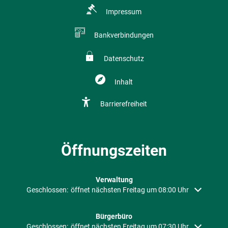
Impressum
Bankverbindungen
Datenschutz
Inhalt
Barrierefreiheit
Öffnungszeiten
Verwaltung
Klicken, um weitere Öffnungs- oder Schließzeiten auszublenden
Geschlossen:
öffnet nächsten Freitag um 08:00 Uhr
Bürgerbüro
Klicken, um weitere Öffnungs- oder Schließzeiten auszublenden
Geschlossen:
öffnet nächsten Freitag um 07:30 Uhr