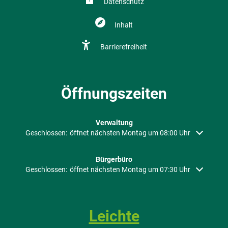
Datenschutz
Inhalt
Barrierefreiheit
Öffnungszeiten
Verwaltung
Klicken, um weitere Öffnungs- oder Schließzeiten auszublenden
Geschlossen:
öffnet nächsten Montag um 08:00 Uhr
Bürgerbüro
Klicken, um weitere Öffnungs- oder Schließzeiten auszublenden
Geschlossen:
öffnet nächsten Montag um 07:30 Uhr
Leichte