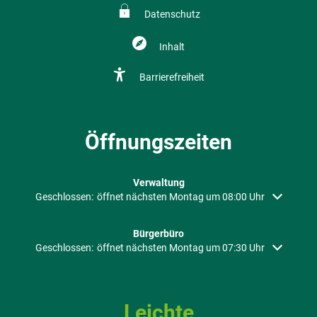
Datenschutz
Inhalt
Barrierefreiheit
Öffnungszeiten
Verwaltung
Klicken, um weitere Öffnungs- oder Schließzeiten auszublenden
Geschlossen:
öffnet nächsten Montag um 08:00 Uhr
Bürgerbüro
Klicken, um weitere Öffnungs- oder Schließzeiten auszublenden
Geschlossen:
öffnet nächsten Montag um 07:30 Uhr
Leichte