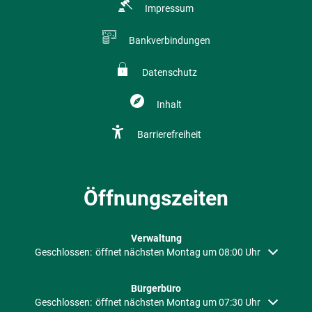
Impressum
Bankverbindungen
Datenschutz
Inhalt
Barrierefreiheit
Öffnungszeiten
Verwaltung
Klicken, um weitere Öffnungs- oder Schließzeiten auszublenden
Geschlossen:
öffnet nächsten Montag um 08:00 Uhr
Bürgerbüro
Klicken, um weitere Öffnungs- oder Schließzeiten auszublenden
Geschlossen:
öffnet nächsten Montag um 07:30 Uhr