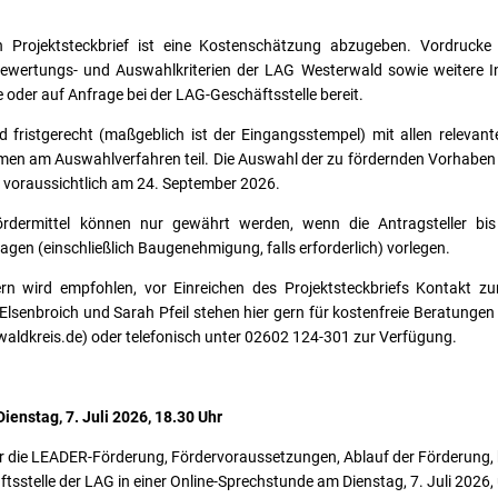
 Projektsteckbrief ist eine Kostenschätzung abzugeben. Vordrucke f
ewertungs- und Auswahlkriterien der LAG Westerwald sowie weitere I
oder auf Anfrage bei der LAG-Geschäftsstelle bereit.
nd fristgerecht (maßgeblich ist der Eingangsstempel) mit allen relevan
en am Auswahlverfahren teil. Die Auswahl der zu fördernden Vorhaben 
voraussichtlich am 24. September 2026.
Fördermittel können nur gewährt werden, wenn die Antragsteller bi
agen (einschließlich Baugenehmigung, falls erforderlich) vorlegen.
lern wird empfohlen, vor Einreichen des Projektsteckbriefs Kontakt z
Elsenbroich und Sarah Pfeil stehen hier gern für kostenfreie Beratungen
waldkreis.de) oder telefonisch unter 02602 124-301 zur Verfügung.
enstag, 7. Juli 2026, 18.30 Uhr
er die LEADER-Förderung, Fördervoraussetzungen, Ablauf der Förderung,
äftsstelle der LAG in einer Online-Sprechstunde am Dienstag, 7. Juli 2026