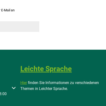
r E-Mail an
Leichte Sprache
Hier
finden Sie Informationen zu verschiedenen
 oder Schließzeiten auszublenden
Themen in Leichter Sprache.
8:00