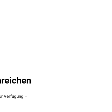
Seite einstellen
SUCHE
MENÜ
nreichen
zur Verfügung –