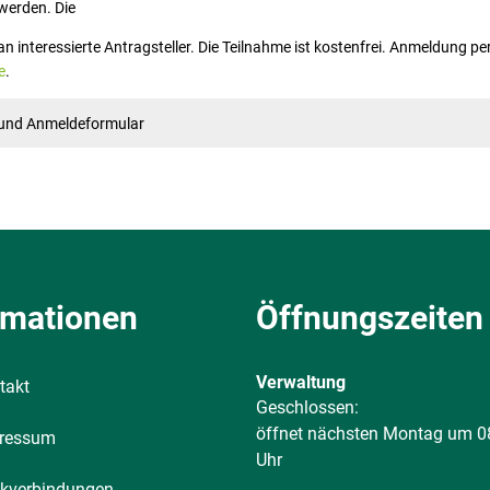
 werden. Die
an interessierte Antragsteller. Die Teilnahme ist kostenfrei. Anmeldung pe
e
.
f und Anmeldeformular
rmationen
Öffnungszeiten
Verwaltung
takt
Klicken, um weitere Öffnungs-
Geschlossen:
öffnet nächsten Montag um 0
ressum
Uhr
kverbindungen