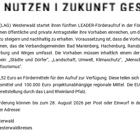
(LAG) Westerwald startet ihren fünften LEADER-Förderaufruf in der F
en öffentliche und private Antragsteller ihre Vorhaben einreichen, um di
zu steigern und nachhaltig zu erhalten. Voraussetzung ist, dass die Vor
en, das die Verbandsgemeinden Bad Marienberg, Hachenburg, Rans
erburg und Wirges umfasst. Die Vorhaben müssen inhaltlich einem de
in: „Städte und Dörfer“, „Landschaft, Umwelt, Klimaschutz“, „Mens
 Tourismus“.
2 Euro an Fördermitteln für den Aufruf zur Verfügung. Diese teilen sich
smittel und 100.000 Euro projektunabhängige regionale Mittel. Die E
reitstellung durch das Land Rheinland-Pfalz.
örderung können bis zum 28. August 2026 per Post oder Einwurf in de
er Adresse:
terwald
esterwaldkreises