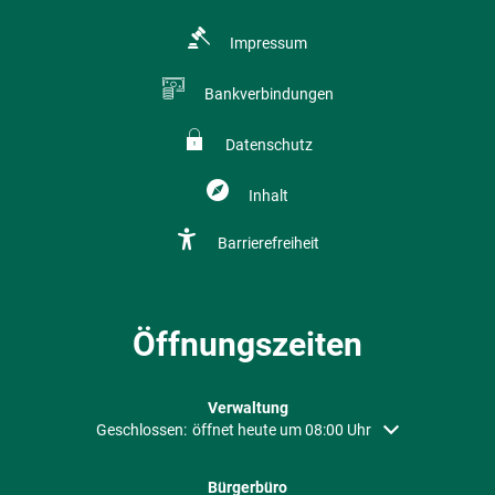
Impressum
Bankverbindungen
Datenschutz
Inhalt
Barrierefreiheit
Öffnungszeiten
Verwaltung
Klicken, um weitere Öffnungs- oder Schließzeiten auszubl
Geschlossen:
öffnet heute um 08:00 Uhr
Bürgerbüro