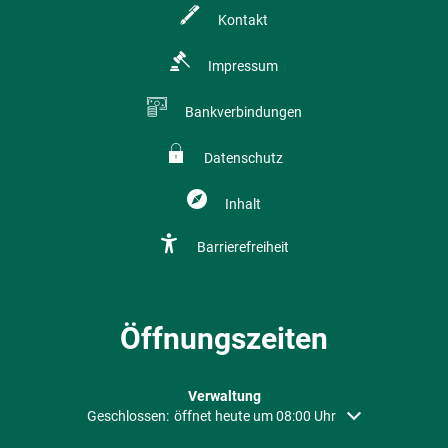
Kontakt
Impressum
Bankverbindungen
Datenschutz
Inhalt
Barrierefreiheit
Öffnungszeiten
Verwaltung
Klicken, um weitere Öffnungs- oder Schließzeiten auszubl
Geschlossen:
öffnet heute um 08:00 Uhr