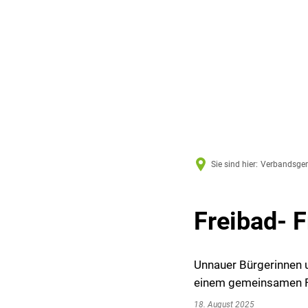
Sie sind hier:
Verbandsge
Freibad- F
Unnauer Bürgerinnen 
einem gemeinsamen F
18. August 2025