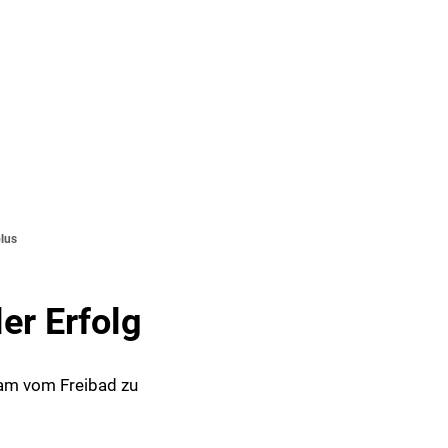
Seite einstellen
SUCHE
MENÜ
lus
er Erfolg
am vom Freibad zu