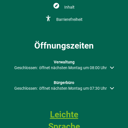
Inhalt
Barrierefreiheit
Öffnungszeiten
Verwaltung
Klicken, um weitere Öffnungs- oder Schließzeiten auszublenden
Geschlossen:
öffnet nächsten Montag um 08:00 Uhr
Bürgerbüro
Klicken, um weitere Öffnungs- oder Schließzeiten auszublenden
Geschlossen:
öffnet nächsten Montag um 07:30 Uhr
Leichte
Sprache