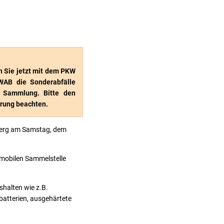
n Sie jetzt mit dem PKW
WAB die Sonderabfälle
r Sammlung. Bitte den
hrung beachten.
berg am Samstag, dem
 mobilen Sammelstelle
shalten wie z.B.
batterien, ausgehärtete