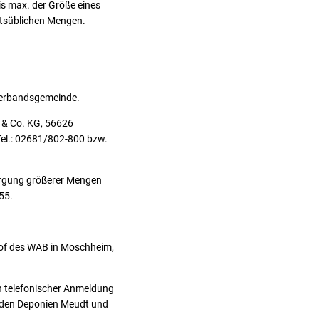
is max. der Größe eines
tsüblichen Mengen.
 Verbandsgemeinde.
 & Co. KG, 56626
Tel.: 02681/802-800 bzw.
orgung größerer Mengen
55.
shof des WAB in Moschheim,
h telefonischer Anmeldung
f den Deponien Meudt und