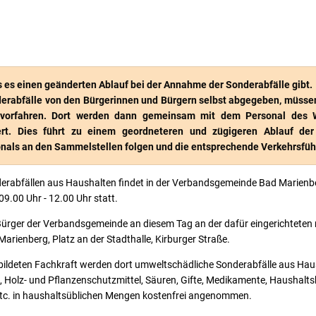
s es einen geänderten Ablauf bei der Annahme der Sonderabfälle gibt.
erabfälle von den Bürgerinnen und Bürgern selbst abgegeben, müsse
 vorfahren. Dort werden dann gemeinsam mit dem Personal des 
ert. Dies führt zu einem geordneteren und zügigeren Ablauf de
nals an den Sammelstellen folgen und die entsprechende Verkehrsfü
erabfällen aus Haushalten findet in der Verbandsgemeinde Bad Marien
09.00 Uhr - 12.00 Uhr statt.
Bürger der Verbandsgemeinde an diesem Tag an der dafür eingerichteten
Marienberg, Platz an der Stadthalle, Kirburger Straße.
ebildeten Fachkraft werden dort umweltschädliche Sonderabfälle aus Hau
 Holz- und Pflanzenschutzmittel, Säuren, Gifte, Medikamente, Haushalts
) etc. in haushaltsüblichen Mengen kostenfrei angenommen.