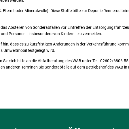
geben werden.
 Eternit oder Mineralwolle). Diese Stoffe bitte zur Deponie Rennerod bri
 das Abstellen von Sonderabfällen vor Eintreffen der Entsorgungsfahrze
nd Personen - insbesondere von Kindern - zu vermeiden.
uf hin, dass es zu kurzfristigen Änderungen in der Verkehrsführung komm
das Umweltmobil festgelegt wird.
 Sie sich bitte an die Abfallberatung des WAB unter Tel.: 02602/6806-55. 
hen anderen Terminen Sie Sonderabfälle auf dem Betriebshof des WAB in 