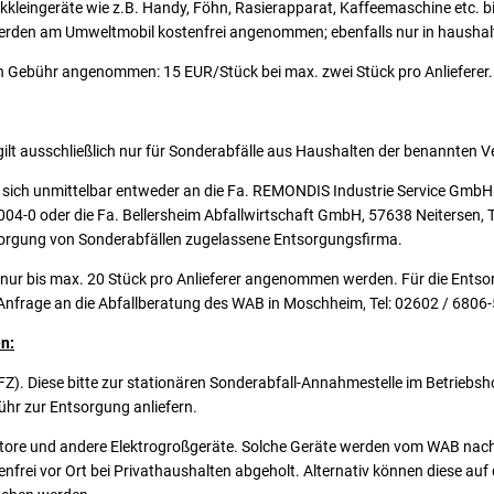
ikkleingeräte wie z.B. Handy, Föhn, Rasierapparat, Kaffeemaschine etc. b
rden am Umweltmobil kostenfrei angenommen; ebenfalls nur in haushal
 Gebühr angenommen: 15 EUR/Stück bei max. zwei Stück pro Anlieferer.
lt ausschließlich nur für Sonderabfälle aus Haushalten der benannten
ich unmittelbar entweder an die Fa. REMONDIS Industrie Service GmbH
04-0 oder die Fa. Bellersheim Abfallwirtschaft GmbH, 57638 Neitersen, 
tsorgung von Sonderabfällen zugelassene Entsorgungsfirma.
nur bis max. 20 Stück pro Anlieferer angenommen werden. Für die Ents
ne Anfrage an die Abfallberatung des WAB in Moschheim, Tel: 02602 / 6806-
n:
 KFZ). Diese bitte zur stationären Sonderabfall-Annahmestelle im Betrieb
ühr zur Entsorgung anliefern.
tore und andere Elektrogroßgeräte. Solche Geräte werden vom WAB nac
frei vor Ort bei Privathaushalten abgeholt. Alternativ können diese au