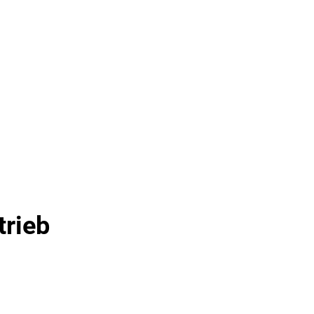
Seite einstellen
SUCHE
MENÜ
trieb