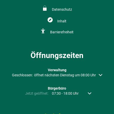
Datenschutz
Inhalt
Barrierefreiheit
Öffnungszeiten
Verwaltung
Klicken, um weitere Öffnungs- oder Schließzeiten auszublenden
Geschlossen:
öffnet nächsten Dienstag um 08:00 Uhr
Bürgerbüro
Klicken, um weitere Öffnungs- oder Schließzeiten auszubl
Jetzt geöffnet:
07:30
-
18:00
Uhr
Von 07:30 bis 18: