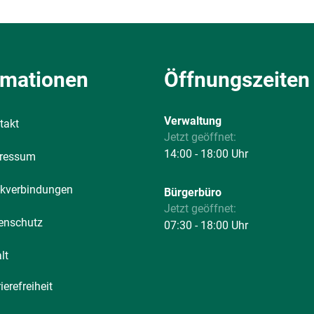
rmationen
Öffnungszeiten
Verwaltung
takt
Klicken, um weitere Öffnungs-
Jetzt geöffnet:
14:00
-
18:00
Uhr
Von 14:00
ressum
kverbindungen
Bürgerbüro
Klicken, um weitere Öffnungs-
Jetzt geöffnet:
enschutz
07:30
-
18:00
Uhr
Von 07:30
lt
ierefreiheit