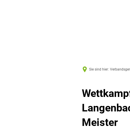
Sie sind hier:
Verbandsge
Wettkampf
Langenbach
Meister