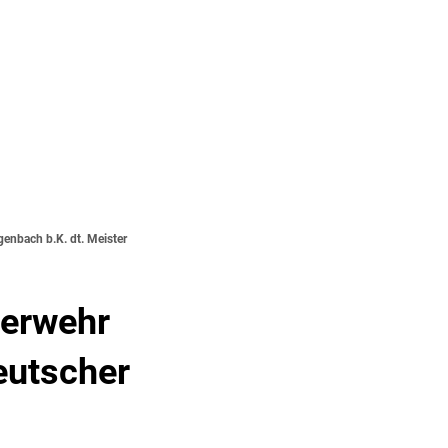
Seite einstellen
SUCHE
MENÜ
genbach b.K. dt. Meister
uerwehr
Deutscher