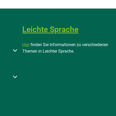
Leichte Sprache
Hier
finden Sie Informationen zu verschiedenen
 oder Schließzeiten auszublenden
Themen in Leichter Sprache.
 bis 18:00 Uhr
 oder Schließzeiten auszublenden
 bis 18:00 Uhr