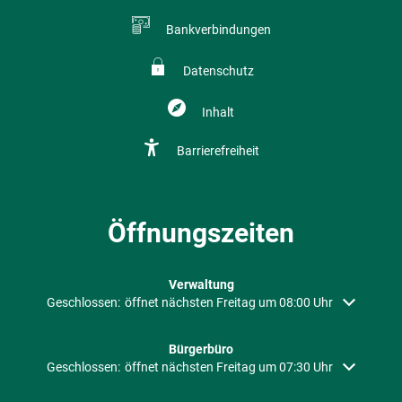
Bankverbindungen
Datenschutz
Inhalt
Barrierefreiheit
Öffnungszeiten
Verwaltung
Klicken, um weitere Öffnungs- oder Schließzeiten auszublenden
Geschlossen:
öffnet nächsten Freitag um 08:00 Uhr
Bürgerbüro
Klicken, um weitere Öffnungs- oder Schließzeiten auszublenden
Geschlossen:
öffnet nächsten Freitag um 07:30 Uhr