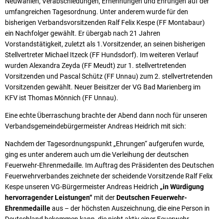
Neuwahlen, Verabschiedungen, Ernennungen und Ehrungen auf der
umfangreichen Tagesordnung. Unter anderem wurde für den
bisherigen Verbandsvorsitzenden Ralf Felix Kespe (FF Montabaur)
ein Nachfolger gewählt. Er übergab nach 21 Jahren
Vorstandstätigkeit, zuletzt als 1.Vorsitzender, an seinen bisherigen
Stellvertreter Michael Itzeck (FF Hundsdorf). Im weiteren Verlauf
wurden Alexandra Zeyda (FF Meudt) zur 1. stellvertretenden
Vorsitzenden und Pascal Schütz (FF Unnau) zum 2. stellvertretenden
Vorsitzenden gewählt. Neuer Beisitzer der VG Bad Marienberg im
KFV ist Thomas Mönnich (FF Unnau).
Eine echte Überraschung brachte der Abend dann noch für unseren
Verbandsgemeindebürgermeister Andreas Heidrich mit sich:
Nachdem der Tagesordnungspunkt „Ehrungen“ aufgerufen wurde,
ging es unter anderem auch um die Verleihung der deutschen
Feuerwehr-Ehrenmedaille. Im Auftrag des Präsidenten des Deutschen
Feuerwehrverbandes zeichnete der scheidende Vorsitzende Ralf Felix
Kespe unseren VG-Bürgermeister Andreas Heidrich
„in Würdigung
hervorragender Leistungen“
mit der
Deutschen Feuerwehr-
Ehrenmedaille
aus – der höchsten Auszeichnung, die eine Person in
Deutschland bekommen kann, die nicht aktiv einer Feuerwehr