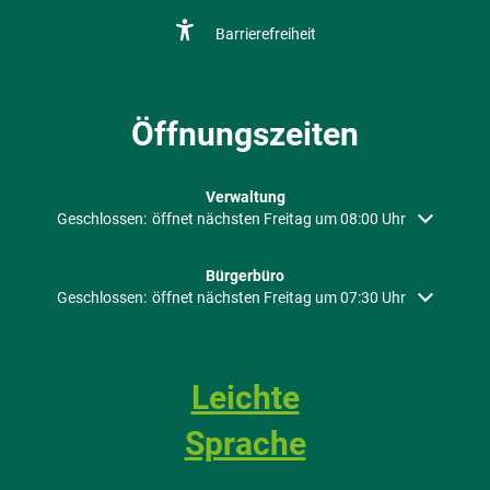
Barrierefreiheit
Öffnungszeiten
Verwaltung
Klicken, um weitere Öffnungs- oder Schließzeiten auszublenden
Geschlossen:
öffnet nächsten Freitag um 08:00 Uhr
Bürgerbüro
Klicken, um weitere Öffnungs- oder Schließzeiten auszublenden
Geschlossen:
öffnet nächsten Freitag um 07:30 Uhr
Leichte
Sprache