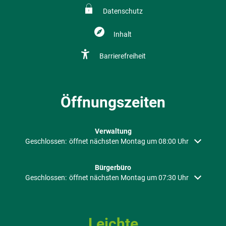
Datenschutz
Inhalt
Barrierefreiheit
Öffnungszeiten
Verwaltung
Klicken, um weitere Öffnungs- oder Schließzeiten auszublenden
Geschlossen:
öffnet nächsten Montag um 08:00 Uhr
Bürgerbüro
Klicken, um weitere Öffnungs- oder Schließzeiten auszublenden
Geschlossen:
öffnet nächsten Montag um 07:30 Uhr
Leichte