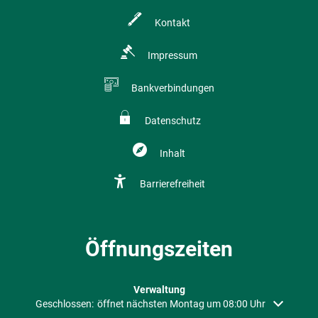
Kontakt
Impressum
Bankverbindungen
Datenschutz
Inhalt
Barrierefreiheit
Öffnungszeiten
Verwaltung
Klicken, um weitere Öffnungs- oder Schließzeiten auszublenden
Geschlossen:
öffnet nächsten Montag um 08:00 Uhr