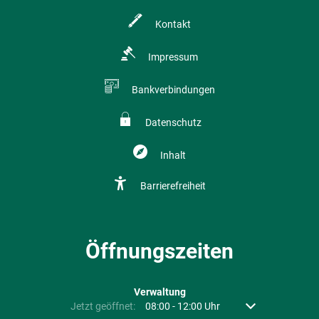
Kontakt
Impressum
Bankverbindungen
Datenschutz
Inhalt
Barrierefreiheit
Öffnungszeiten
Verwaltung
Klicken, um weitere Öffnungs- oder Schließzeiten auszubl
Jetzt geöffnet:
08:00
-
12:00
Uhr
Von 08:00 bis 12: