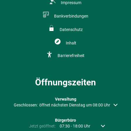
Impressum
Bankverbindungen
Datenschutz
Inhalt
Barrierefreiheit
Öffnungszeiten
Verwaltung
Klicken, um weitere Öffnungs- oder Schließzeiten auszublenden
Geschlossen:
öffnet nächsten Dienstag um 08:00 Uhr
Bürgerbüro
Klicken, um weitere Öffnungs- oder Schließzeiten auszubl
Jetzt geöffnet:
07:30
-
18:00
Uhr
Von 07:30 bis 18: