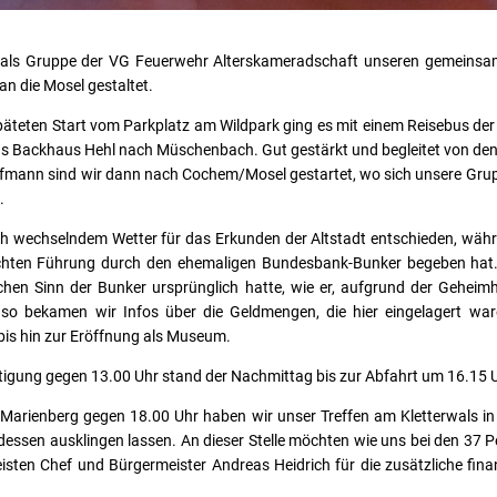
 als Gruppe der VG Feuerwehr Alterskameradschaft unseren gemeins
n die Mosel gestaltet.
äteten Start vom Parkplatz am Wildpark ging es mit einem Reisebus de
s Backhaus Hehl nach Müschenbach. Gut gestärkt und begleitet von de
ffmann sind wir dann nach Cochem/Mosel gestartet, wo sich unsere Grup
.
ch wechselndem Wetter für das Erkunden der Altstadt entschieden, währe
chten Führung durch den ehemaligen Bundesbank-Bunker begeben ha
chen Sinn der Bunker ursprünglich hatte, wie er, aufgrund der Geheim
o bekamen wir Infos über die Geldmengen, die hier eingelagert war
bis hin zur Eröffnung als Museum.
igung gegen 13.00 Uhr stand der Nachmittag bis zur Abfahrt um 16.15 U
arienberg gegen 18.00 Uhr haben wir unser Treffen am Kletterwals in
sen ausklingen lassen. An dieser Stelle möchten wie uns bei den 37 Pe
isten Chef und Bürgermeister Andreas Heidrich für die zusätzliche finan