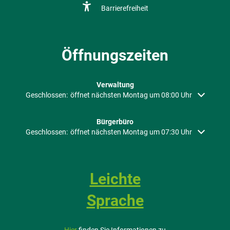
Barrierefreiheit
Öffnungszeiten
Verwaltung
Klicken, um weitere Öffnungs- oder Schließzeiten auszublenden
Geschlossen:
öffnet nächsten Montag um 08:00 Uhr
Bürgerbüro
Klicken, um weitere Öffnungs- oder Schließzeiten auszublenden
Geschlossen:
öffnet nächsten Montag um 07:30 Uhr
Leichte
Sprache
Hier
finden Sie Informationen zu