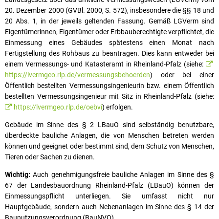
20. Dezember 2000 (GVBl. 2000, S. 572), insbesondere die §§ 18 und
20 Abs. 1, in der jeweils geltenden Fassung. Gemäß LGVerm sind
Eigentümerinnen, Eigentümer oder Erbbauberechtigte verpflichtet, die
Einmessung eines Gebäudes spätestens einen Monat nach
Fertigstellung des Rohbaus zu beantragen. Dies kann entweder bei
einem Vermessungs- und Katasteramt in Rheinland-Pfalz (siehe:
https://lvermgeo.rlp.de/vermessungsbehoerden
) oder bei einer
Öffentlich bestellten Vermessungsingenieurin bzw. einem Öffentlich
bestellten Vermessungsingenieur mit Sitz in Rheinland-Pfalz (siehe:
https://lvermgeo.rlp.de/oebvi
) erfolgen.
Gebäude im Sinne des § 2 LBauO sind selbständig benutzbare,
überdeckte bauliche Anlagen, die von Menschen betreten werden
können und geeignet oder bestimmt sind, dem Schutz von Menschen,
Tieren oder Sachen zu dienen.
Wichtig:
Auch genehmigungsfreie bauliche Anlagen im Sinne des §
67 der Landesbauordnung Rheinland-Pfalz (LBauO) können der
Einmessungspflicht unterliegen. Sie umfasst nicht nur
Hauptgebäude, sondern auch Nebenanlagen im Sinne des § 14 der
Baunutzungsverordnung (BauNVO).