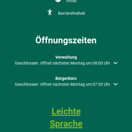
Inhalt
Barrierefreiheit
Öffnungszeiten
Verwaltung
Klicken, um weitere Öffnungs- oder Schließzeiten auszublenden
Geschlossen:
öffnet nächsten Montag um 08:00 Uhr
Bürgerbüro
Klicken, um weitere Öffnungs- oder Schließzeiten auszublenden
Geschlossen:
öffnet nächsten Montag um 07:30 Uhr
Leichte
Sprache