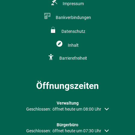
Impressum
Bankverbindungen
Datenschutz
Inhalt
Barrierefreiheit
Öffnungszeiten
Verwaltung
Klicken, um weitere Öffnungs- oder Schließzeiten auszubl
Geschlossen:
öffnet heute um 08:00 Uhr
Bürgerbüro
Klicken, um weitere Öffnungs- oder Schließzeiten auszubl
Geschlossen:
öffnet heute um 07:30 Uhr