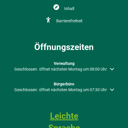
Inhalt
Barrierefreiheit
Öffnungszeiten
Verwaltung
Klicken, um weitere Öffnungs- oder Schließzeiten auszublenden
Geschlossen:
öffnet nächsten Montag um 08:00 Uhr
Bürgerbüro
Klicken, um weitere Öffnungs- oder Schließzeiten auszublenden
Geschlossen:
öffnet nächsten Montag um 07:30 Uhr
Leichte
Sprache