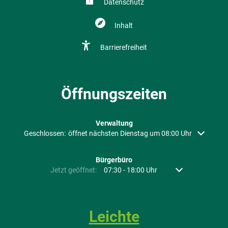
Datenschutz
Inhalt
Barrierefreiheit
Öffnungszeiten
Verwaltung
Klicken, um weitere Öffnungs- oder Schließzeiten auszublenden
Geschlossen:
öffnet nächsten Dienstag um 08:00 Uhr
Bürgerbüro
Klicken, um weitere Öffnungs- oder Schließzeiten auszubl
Jetzt geöffnet:
07:30
-
18:00
Uhr
Von 07:30 bis 18:
Leichte