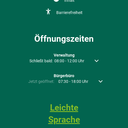
Inhalt
Barrierefreiheit
Öffnungszeiten
Verwaltung
Klicken, um weitere Öffnungs- oder Schließzeiten auszu
Schließt bald:
08:00
-
12:00
Uhr
Von 08:00 bis 12:00 
Bürgerbüro
Klicken, um weitere Öffnungs- oder Schließzeiten auszubl
Jetzt geöffnet:
07:30
-
18:00
Uhr
Von 07:30 bis 18:
Leichte
Sprache